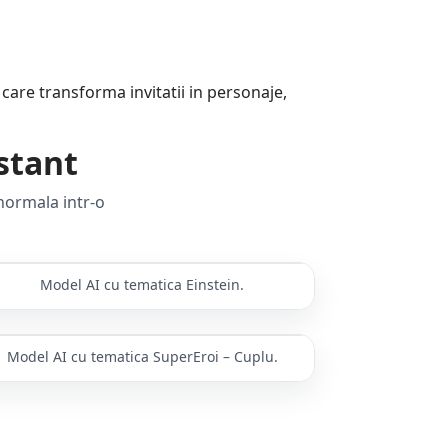
 care transforma invitatii in personaje,
stant
normala intr-o
Model AI cu tematica Einstein.
nainte
Dupa AI
Model AI cu tematica SuperEroi – Cuplu.
nainte
Dupa AI