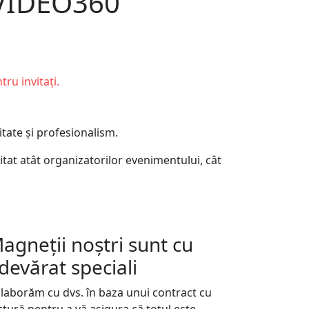
 VIDEO360
ru invitați.
itate și profesionalism.
tat atât organizatorilor evenimentului, cât
agneții noștri sunt cu
devărat speciali
laborăm cu dvs. în baza unui contract cu