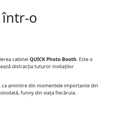
într-o
ierea cabinei
QUICK Photo Booth
. Este o
ză distracția tuturor invitaților
gi, ca amintire din momentele importante din
totodată, funny din viața fiecăruia.