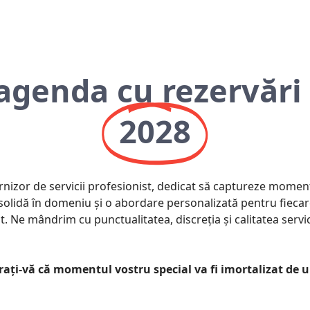
agenda cu rezervări
2028
rnizor de servicii profesionist, dedicat să captureze mome
ță solidă în domeniu și o abordare personalizată pentru fiec
t. Ne mândrim cu punctualitatea, discreția și calitatea servi
rați-vă că momentul vostru special va fi imortalizat de u