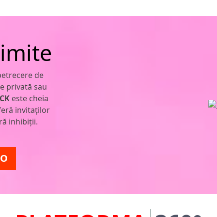
imite
petrecere de
re privată sau
CK
este cheia
eră invitaților
ă inhibiții.
TO