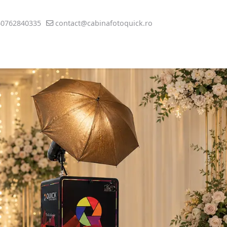
40762840335
contact@cabinafotoquick.ro