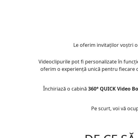
Le oferim invitaților voștri 
Videoclipurile pot fi personalizate în funcț
oferim o experiență unică pentru fiecare cl
Închiriază o cabină
360° QUICK Video B
Pe scurt, voi vă ocu