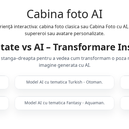
Cabina foto AI
rienţă interactiva: cabina foto clasica sau Cabina Foto cu AI,
supereroi sau avatare personalizate.
itate vs AI – Transformare In
l stanga–dreapta pentru a vedea cum transformam o poza 
imagine generata cu AI.
Model AI cu tematica Turkish - Otoman.
AI
Inainte
Dupa AI
I
Model AI cu tematica Fantasy - Aquaman.
AI
Inainte
Dupa AI
I