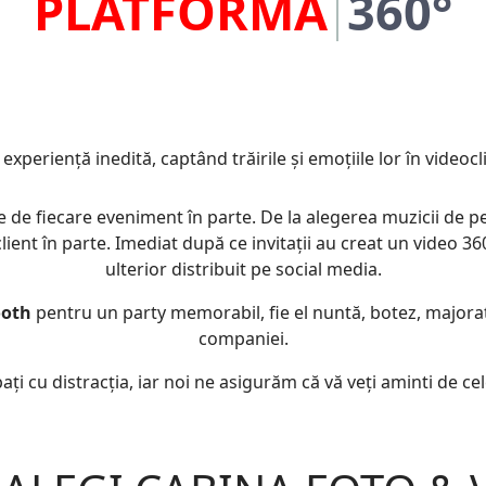
SELFIE
360°
o experiență inedită, captând trăirile și emoțiile lor în video
ie de fiecare eveniment în parte. De la alegerea muzicii de p
ient în parte. Imediat după ce invitații au creat un video 360,
ulterior distribuit pe social media.
ooth
pentru un party memorabil, fie el nuntă, botez, majora
companiei.
pați cu distracția, iar noi ne asigurăm că vă veți aminti de c